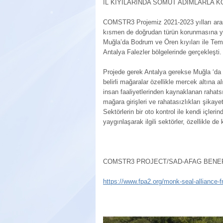
İL KIYILARINDA SOMUT ADIMLARLA 
COMSTR3 Projemiz 2021-2023 yılları arası
kısmen de doğrudan türün korunmasına yön
Muğla’da Bodrum ve Ören kıyıları ile Te
Antalya Falezler bölgelerinde gerçekleşti.
Projede gerek Antalya gerekse Muğla ‘da gö
belirli mağaralar özellikle mercek altına a
insan faaliyetlerinden kaynaklanan rahat
mağara girişleri ve rahatasızlıkları şikay
Sektörlerin bir oto kontrol ile kendi içle
yaygınlaşarak ilgili sektörler, özellikle
COMSTR3 PROJECT/SAD-AFAG BENEF
https://www.fpa2.org/monk-seal-alliance-f