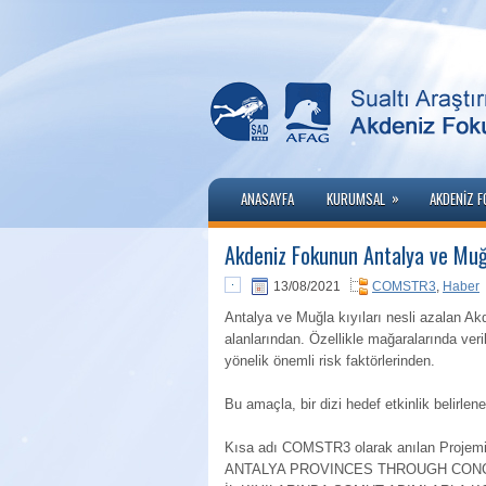
»
ANASAYFA
KURUMSAL
AKDENIZ 
Akdeniz Fokunun Antalya ve Muğ
13/08/2021
COMSTR3
,
Haber
Antalya ve Muğla kıyıları nesli azalan 
alanlarından. Özellikle mağaralarında veril
yönelik önemli risk faktörlerinden.
Bu amaçla, bir dizi hedef etkinlik belirle
Kısa adı COMSTR3 olarak anılan Pro
ANTALYA PROVINCES THROUGH CONC