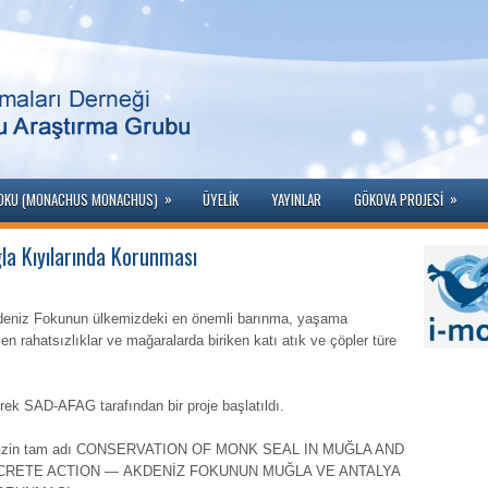
»
»
FOKU (MONACHUS MONACHUS)
ÜYELIK
YAYINLAR
GÖKOVA PROJESI
la Kıyılarında Korunması
Akdeniz Fokunun ülkemizdeki en önemli barınma, yaşama
en rahatsızlıklar ve mağaralarda biriken katı atık ve çöpler türe
nerek SAD-AFAG tarafından bir proje başlatıldı.
jemizin tam adı CONSERVATION OF MONK SEAL IN MUĞLA AND
RETE ACTION — AKDENİZ FOKUNUN MUĞLA VE ANTALYA