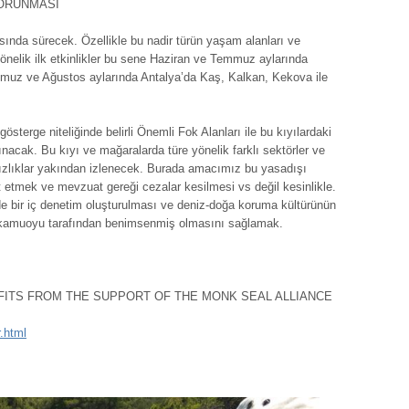
KORUNMASI
nda sürecek. Özellikle bu nadir türün yaşam alanları ve
elik ilk etkinlikler bu sene Haziran ve Temmuz aylarında
mmuz ve Ağustos aylarında Antalya’da Kaş, Kalkan, Kekova ile
sterge niteliğinde belirli Önemli Fok Alanları ile bu kıyılardaki
lınacak. Bu kıyı ve mağaralarda türe yönelik farklı sektörler ve
sızlıklar yakından izlenecek. Burada amacımız bu yasadışı
et etmek ve mevzuat gereği cezalar kesilmesi vs değil kesinlikle.
rinde bir iç denetim oluşturulması ve deniz-doğa koruma kültürünün
 de kamuoyu tarafından benimsenmiş olmasını sağlamak.
ITS FROM THE SUPPORT OF THE MONK SEAL ALLIANCE
r.html