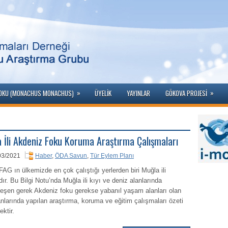
»
»
FOKU (MONACHUS MONACHUS)
ÜYELIK
YAYINLAR
GÖKOVA PROJESI
 İli Akdeniz Foku Koruma Araştırma Çalışmaları
03/2021
Haber
,
ÖDA Savun
,
Tür Eylem Planı
G ın ülkemizde en çok çalıştığı yerlerden biri Muğla ili
ıdır. Bu Bilgi Notu’nda Muğla ili kıyı ve deniz alanlarında
leşen gerek Akdeniz foku gerekse yabanıl yaşam alanları olan
anlarında yapılan araştırma, koruma ve eğitim çalışmaları özeti
ektir.