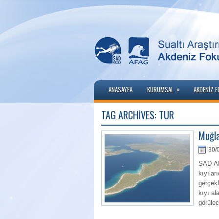
»
ANASAYFA
KURUMSAL
AKDENIZ 
TAG ARCHIVES:
TÜR
Muğla
30/
SAD-AFA
kıyılar
gerçek
kıyı al
görülec