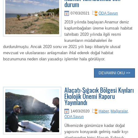
durum
07/03/2021
ÖDA Savun
2019 yılında başlayan Anamur deniz
kaplumbağaları üreme kumsalı habitat
tahribatı 2020 yılında ilgili resmi
kurumların müdahaleleri ile
durdurulmuştu. Ancak 2020 sonu ve 2021 yılı başı itibariyle ulusal
mevzuat ve uluslararası anlaşmaları ihlal ederek doğal habitat
bozunumuna neden olan yasadışı işlemler hala görülüyor.
DEVAMINI OKU >>
Alaçatı-Sığacık Bölgesi Kıyıları
Ekolojik Önemi Raporu
Yayınlandı
14/03/2020
Haber
,
Mağaralar
,
ÖDA Savun
Ülkemizde günümüze kadar doğal
yapısını koruyarak gelmiş nadir kıyı
alanlarından birisi Alaçatı-Sığacık