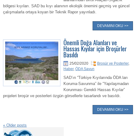
bölgesi kıyıları. SAD bu kıyı alanının ekolojik önemini geçmiş ve güncel
çalışmalarla ortaya koyan bir Teknik Rapor yayınladı.
DEVAMINI OKU >>
Önemli Doğa Alanları ve
Hassas Kıyılar için Broşürler
Basıldı
25/02/2020
Broşür ve Posterler
,
Haber
,
ÖDA Savun
SAD’ın “Türkiye Kıyılarında ÖDA ları
Koruma-Savunma” ile “Yapılaşmadan
Korunması Gerekli Hassas Kıyılar”
projeleri broşür ve posterleri özgün görsellerle tasarlandı ve basıldı.
DEVAMINI OKU >>
«
Older posts