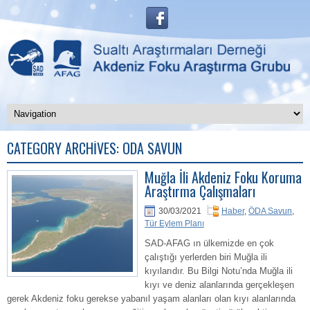
CATEGORY ARCHIVES:
ÖDA SAVUN
Muğla İli Akdeniz Foku Koruma
Araştırma Çalışmaları
30/03/2021
Haber
,
ÖDA Savun
,
Tür Eylem Planı
SAD-AFAG ın ülkemizde en çok
çalıştığı yerlerden biri Muğla ili
kıyılarıdır. Bu Bilgi Notu’nda Muğla ili
kıyı ve deniz alanlarında gerçekleşen
gerek Akdeniz foku gerekse yabanıl yaşam alanları olan kıyı alanlarında