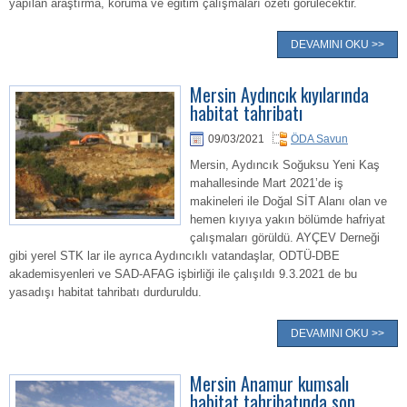
yapılan araştırma, koruma ve eğitim çalışmaları özeti görülecektir.
DEVAMINI OKU >>
Mersin Aydıncık kıyılarında
habitat tahribatı
09/03/2021
ÖDA Savun
Mersin, Aydıncık Soğuksu Yeni Kaş
mahallesinde Mart 2021’de iş
makineleri ile Doğal SİT Alanı olan ve
hemen kıyıya yakın bölümde hafriyat
çalışmaları görüldü. AYÇEV Derneği
gibi yerel STK lar ile ayrıca Aydıncıklı vatandaşlar, ODTÜ-DBE
akademisyenleri ve SAD-AFAG işbirliği ile çalışıldı 9.3.2021 de bu
yasadışı habitat tahribatı durduruldu.
DEVAMINI OKU >>
Mersin Anamur kumsalı
habitat tahribatında son