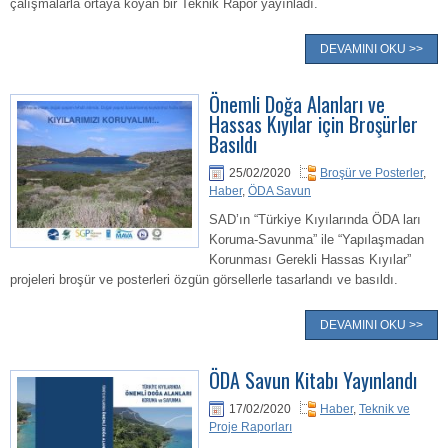
çalışmalarla ortaya koyan bir Teknik Rapor yayınladı.
DEVAMINI OKU >>
Önemli Doğa Alanları ve
Hassas Kıyılar için Broşürler
Basıldı
25/02/2020
Broşür ve Posterler
,
Haber
,
ÖDA Savun
SAD’ın “Türkiye Kıyılarında ÖDA ları
Koruma-Savunma” ile “Yapılaşmadan
Korunması Gerekli Hassas Kıyılar”
projeleri broşür ve posterleri özgün görsellerle tasarlandı ve basıldı.
DEVAMINI OKU >>
ÖDA Savun Kitabı Yayınlandı
17/02/2020
Haber
,
Teknik ve
Proje Raporları