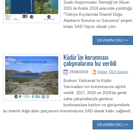
Sualtı Araştırmaları Derneği’nin Nisan
2015 ile Aralık 2019 arasında yürüttüğü
“Türkiye Kıyılarında Önemli Doğa
Alanlarını Koruma ve Savunma” projesi
kitabı SAD Yayını olarak çıktı.
DEVAMINI OKU >>
Küdür’ün korunması
çalışmalarına hız verildi
25/06/2019
Haber
,
ÖDA Savun
Bodrum Yalıkavak’ta Küdür
Yarımadası’nın korunmasına ağırlık
verildi. 2017, 2018 ve 2019’da gerek
saha çalışmalarıyla gerekse
konferanslara katılım ve görüşmelerle
bu önemli doğa alanı parçasının korunmasına SAD olarak katkı sağlandı.
DEVAMINI OKU >>